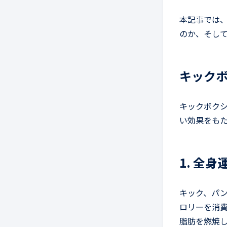
本記事では、
のか、そし
キック
キックボク
い効果をも
1. 全
キック、パ
ロリーを消
脂肪を燃焼