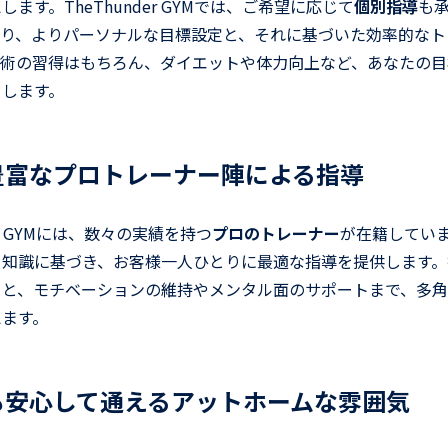
ます。TheThunder GYMでは、ご希望に応じて
個別指導
も
より、よりパーソナルな目標設定と、それに基づいた効率的なト
技術の習得はもちろん、ダイエットや体力向上など、あなたの目
トします。
験豊富なプロトレーナー陣による指導
der GYMには、数々の実績を持つ
プロのトレーナー
が在籍してい
と知識に基づき、お客様一人ひとりに最適な指導を提供します。
こと、モチベーションの維持やメンタル面のサポートまで、多
えます。
性も安心して通えるアットホームな雰囲気