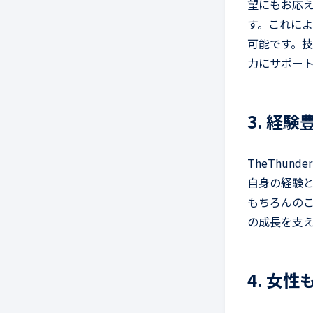
望にもお応えし
す。これに
可能です。
力にサポー
3. 経
TheThun
自身の経験
もちろんの
の成長を支
4. 女