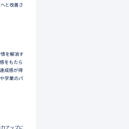
質へと改善さ
鬱憤を解消す
感をもたら
達成感が得
事や学業のパ
筋力アップに