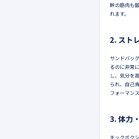
幹の筋肉も
れます。
2. ス
サンドバッ
るのに非常
し、気分を
られ、自己
フォーマン
3. 体
キックボク