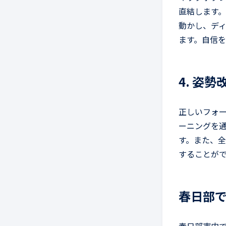
直結します
動かし、デ
ます。自信
4. 姿
正しいフォ
ーニングを
す。また、
することが
春日部で選