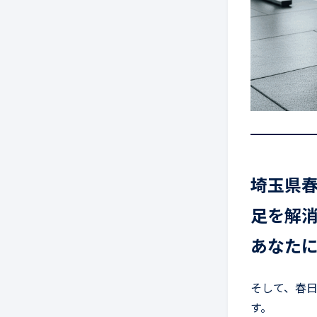
埼玉県
足を解
あなた
そして、春
す。