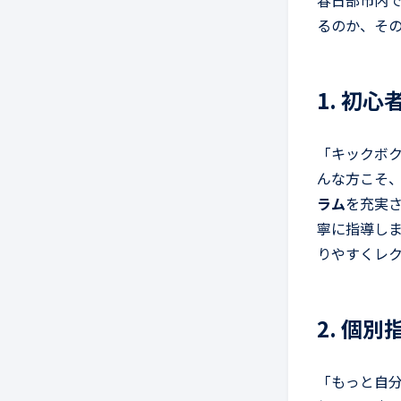
春日部市内で
るのか、そ
1. 初
「キックボ
んな方こそ、T
ラム
を充実
寧に指導し
りやすくレ
2. 個
「もっと自