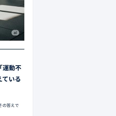
「運動不
えている
。
その答えで